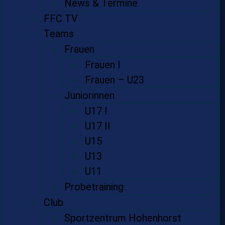
News & Termine
FFC TV
Teams
Frauen
Frauen I
Frauen – U23
Juniorinnen
U17 I
U17 II
U15
U13
U11
Probetraining
Club
Sportzentrum Hohenhorst