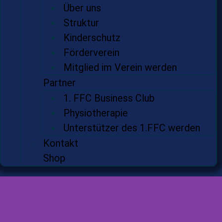
Über uns
Struktur
Kinderschutz
Förderverein
Mitglied im Verein werden
Partner
1. FFC Business Club
Physiotherapie
Unterstützer des 1.FFC werden
Kontakt
Shop