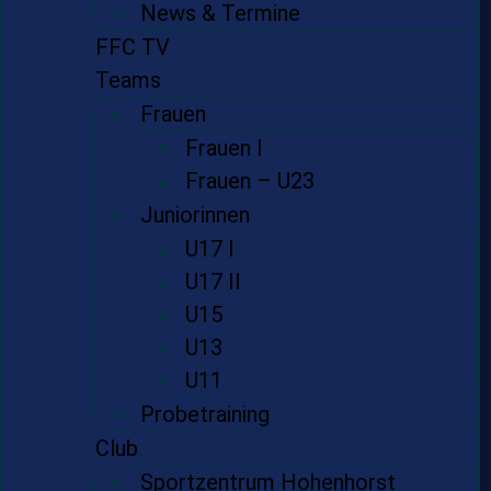
News & Termine
FFC TV
Teams
Frauen
Frauen I
Frauen – U23
Juniorinnen
U17 I
U17 II
U15
U13
U11
Probetraining
Club
Sportzentrum Hohenhorst