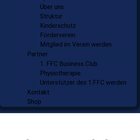
Über uns
Struktur
Kinderschutz
Förderverein
Mitglied im Verein werden
Partner
1. FFC Business Club
Physiotherapie
Unterstützer des 1.FFC werden
Kontakt
Shop