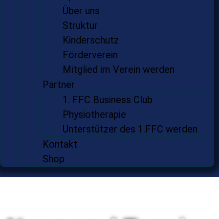
Über uns
Struktur
Kinderschutz
Förderverein
Mitglied im Verein werden
Partner
1. FFC Business Club
Physiotherapie
Unterstützer des 1.FFC werden
Kontakt
Shop