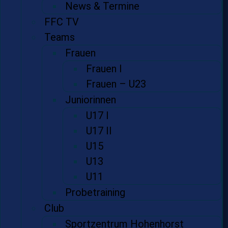
News & Termine
FFC TV
Teams
Frauen
Frauen I
Frauen – U23
Juniorinnen
U17 I
U17 II
U15
U13
U11
Probetraining
Club
Sportzentrum Hohenhorst