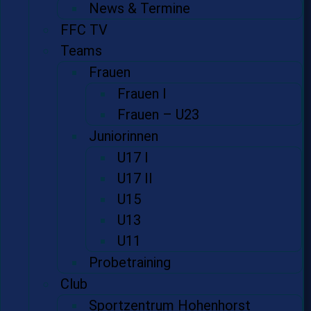
News & Termine
FFC TV
Teams
Frauen
Frauen I
Frauen – U23
Juniorinnen
U17 I
U17 II
U15
U13
U11
Probetraining
Club
Sportzentrum Hohenhorst