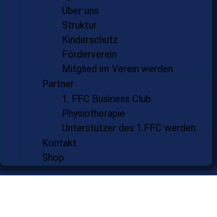
Über uns
Struktur
Kinderschutz
Förderverein
Mitglied im Verein werden
Partner
1. FFC Business Club
Physiotherapie
Unterstützer des 1.FFC werden
Kontakt
Shop