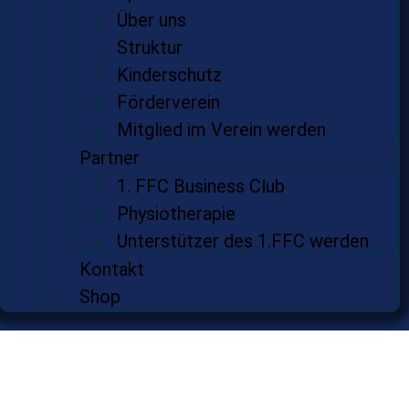
Über uns
Struktur
Kinderschutz
Förderverein
Mitglied im Verein werden
Partner
1. FFC Business Club
Physiotherapie
Unterstützer des 1.FFC werden
Kontakt
Shop