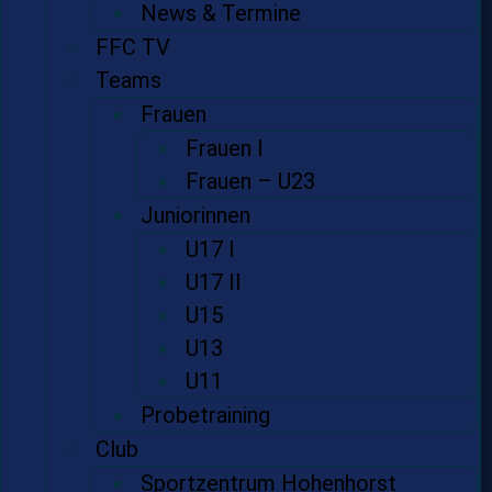
News & Termine
FFC TV
Teams
Frauen
Frauen I
Frauen – U23
Juniorinnen
U17 I
U17 II
U15
U13
U11
Probetraining
Club
Sportzentrum Hohenhorst