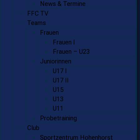
News & Termine
FFC TV
Teams
Frauen
Frauen I
Frauen – U23
Juniorinnen
U17 I
U17 II
U15
U13
U11
Probetraining
Club
Sportzentrum Hohenhorst