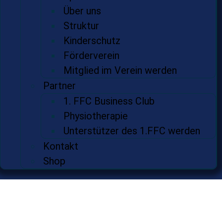
Über uns
Struktur
Kinderschutz
Förderverein
Mitglied im Verein werden
Partner
1. FFC Business Club
Physiotherapie
Unterstützer des 1.FFC werden
Kontakt
Shop