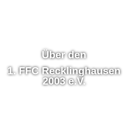
Über den
1. FFC Recklinghausen
2003 e.V.