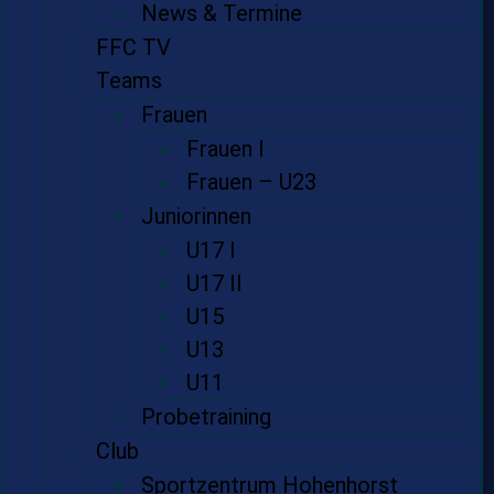
News & Termine
FFC TV
Teams
Frauen
Frauen I
Frauen – U23
Juniorinnen
U17 I
U17 II
U15
U13
U11
Probetraining
Club
Sportzentrum Hohenhorst