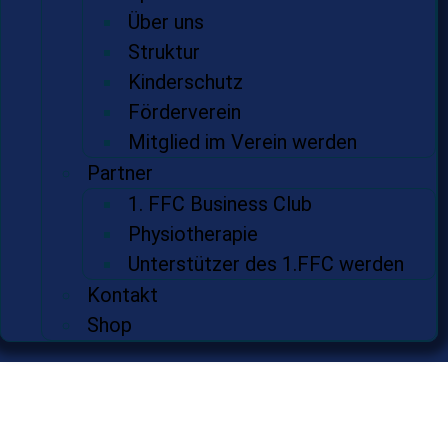
Über uns
Struktur
Kinderschutz
Förderverein
Mitglied im Verein werden
Partner
1. FFC Business Club
Physiotherapie
Unterstützer des 1.FFC werden
Kontakt
Shop