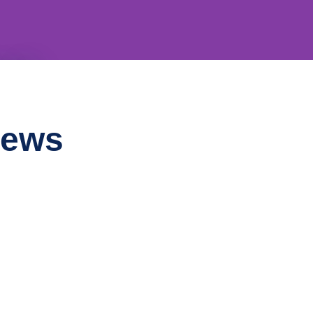
en!
News