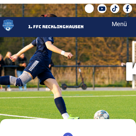
Menü
<
1. FFC Recklinghausen