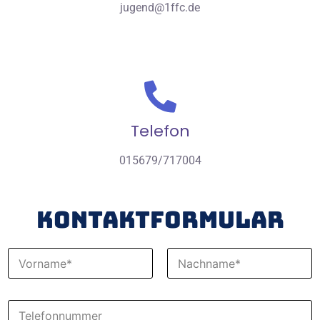
jugend@1ffc.de
Telefon
015679/717004
Kontaktformular
N
a
m
Vorname
Nachname
e
T
*
e